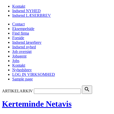
Kontakt
Indsend NYHED
Indsend LÆSERBREV
Contact
Eksempelside
Find firma
Forside
Indsend læserbrev
Indsend nyhed
Job oversigt
Jobagent
Jobs
Kontakt
Nyhedsbrev
LOG IN VIRKSOMHED
Sample page
search
ARTIKELARKIV
Kerteminde Netavis