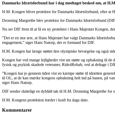
Danmarks Idrætsforbund har i dag modtaget besked om, at H.M. 
H.M. Kongen bliver protektor for Danmarks Idrætsforbund, efter at H
Dronning Margrethe blev protektor for Danmarks Idrætsforbund (DIF) de
Nu ser DIF frem til at få en ny protektor i Hans Majestæt Kongen, der 
”Det er en stor ære, at Hans Majestæt har valgt Danmarks Idrætsforbund
engagement,” siger Hans Natorp, der er formand for DIF.
H.M. Kongen har længe støttet den olympiske bevægelse og også sidde
Kongen har ved mange lejligheder vist sin støtte og opbakning til de 
fysisk og psykisk skadede veteraner, Ride4Rehab, ved at deltage i DI
”Kongen har jo gennem tiden vist en kæmpe støtte til idrætten generelt.
til OL, at de kan mærke kongens opbakning helt ind på banen, på vandet,
siger Hans Natorp.
DIF sender slutteligt en dybfølt tak til H.M. Dronning Margrethe for 
H.M. Kongens protektion træder i kraft fra dags dato.
Kommentarer