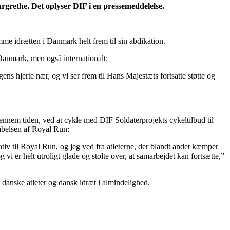
rethe. Det oplyser DIF i en pressemeddelelse.
me idrætten i Danmark helt frem til sin abdikation.
 Danmark, men også internationalt:
ns hjerte nær, og vi ser frem til Hans Majestæts fortsatte støtte og
gennem tiden, ved at cykle med DIF Soldaterprojekts cykeltilbud til
kabelsen af Royal Run:
ativ til Royal Run, og jeg ved fra atleterne, der blandt andet kæmper
i er helt utroligt glade og stolte over, at samarbejdet kan fortsætte,”
 danske atleter og dansk idræt i almindelighed.