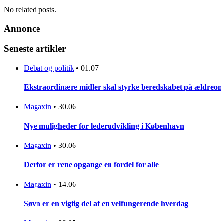
No related posts.
Annonce
Seneste artikler
Debat og politik
•
01.07
Ekstraordinære midler skal styrke beredskabet på ældreo
Magaxin
•
30.06
Nye muligheder for lederudvikling i København
Magaxin
•
30.06
Derfor er rene opgange en fordel for alle
Magaxin
•
14.06
Søvn er en vigtig del af en velfungerende hverdag