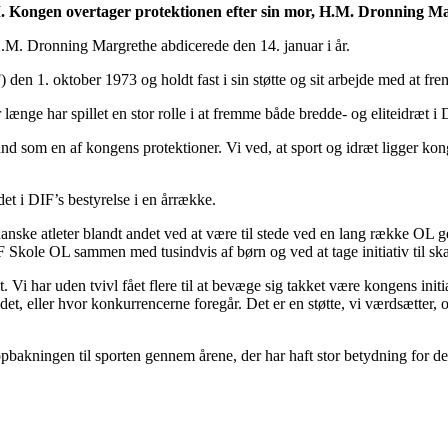
Kongen overtager protektionen efter sin mor, H.M. Dronning Marg
.M. Dronning Margrethe abdicerede den 14. januar i år.
n 1. oktober 1973 og holdt fast i sin støtte og sit arbejde med at frem
længe har spillet en stor rolle i at fremme både bredde- og eliteidræt i
 som en af kongens protektioner. Vi ved, at sport og idræt ligger konge
t i DIF’s bestyrelse i en årrække.
danske atleter blandt andet ved at være til stede ved en lang række OL 
F Skole OL sammen med tusindvis af børn og ved at tage initiativ til s
 Vi har uden tvivl fået flere til at bevæge sig takket være kongens initi
 eller hvor konkurrencerne foregår. Det er en støtte, vi værdsætter, og v
opbakningen til sporten gennem årene, der har haft stor betydning for de