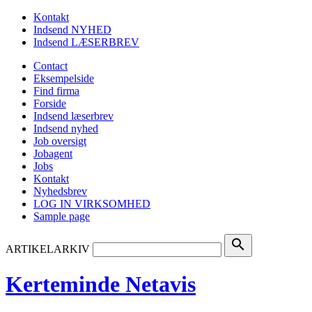
Kontakt
Indsend NYHED
Indsend LÆSERBREV
Contact
Eksempelside
Find firma
Forside
Indsend læserbrev
Indsend nyhed
Job oversigt
Jobagent
Jobs
Kontakt
Nyhedsbrev
LOG IN VIRKSOMHED
Sample page
search
ARTIKELARKIV
Kerteminde Netavis