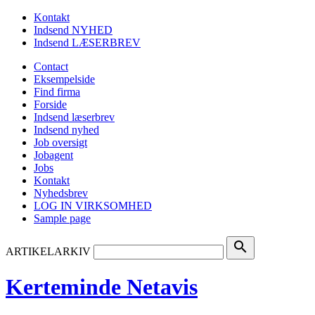
Kontakt
Indsend NYHED
Indsend LÆSERBREV
Contact
Eksempelside
Find firma
Forside
Indsend læserbrev
Indsend nyhed
Job oversigt
Jobagent
Jobs
Kontakt
Nyhedsbrev
LOG IN VIRKSOMHED
Sample page
search
ARTIKELARKIV
Kerteminde Netavis