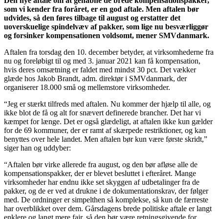
Den nye aftale om at genåbne de brede kompensationspakker,
som vi kender fra foråret, er en god aftale. Men aftalen bør
udvides, så den føres tilbage til august og erstatter det
uoverskuelige spindelvæv af pakker, som lige nu besværliggør
og forsinker kompensationen voldsomt, mener SMVdanmark.
Aftalen fra torsdag den 10. december betyder, at virksomhederne fra
nu og foreløbigt til og med 3. januar 2021 kan få kompensation,
hvis deres omsætning er faldet med mindst 30 pct. Det vækker
glæde hos Jakob Brandt, adm. direktør i SMVdanmark, der
organiserer 18.000 små og mellemstore virksomheder.
“Jeg er stærkt tilfreds med aftalen. Nu kommer der hjælp til alle, og
ikke blot de få og alt for snævert definerede brancher. Det har vi
kæmpet for længe. Det er også glædeligt, at aftalen ikke kun gælder
for de 69 kommuner, der er ramt af skærpede restriktioner, og kan
benyttes over hele landet. Men aftalen bør kun være første skridt,”
siger han og uddyber:
“Aftalen bør virke allerede fra august, og den bør afløse alle de
kompensationspakker, der er blevet besluttet i efteråret. Mange
virksomheder har endnu ikke set skyggen af udbetalinger fra de
pakker, og de er ved at drukne i de dokumentationskrav, der følger
med. De ordninger er simpelthen så komplekse, så kun de færreste
har overblikket over dem. Gårsdagens brede politiske aftale er langt
enklere og langt mere fair, så den bør være retningsgivende for,