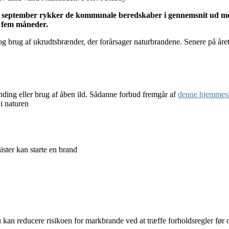
l september rykker de kommunale beredskaber i gennemsnit ud me
e fem måneder.
og brug af ukrudtsbrænder, der forårsager naturbrandene. Senere på året 
ing eller brug af åben ild. Sådanne forbud fremgår af
denne hjemmes
 i naturen
ster kan starte en brand
 kan reducere risikoen for markbrande ved at træffe forholdsregler før 