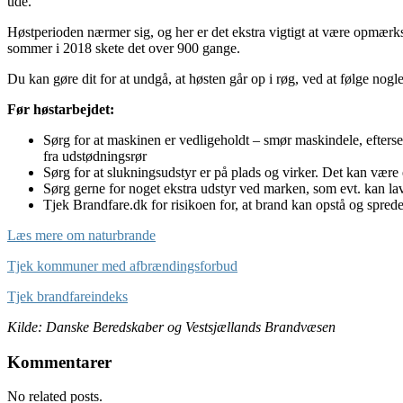
ude.
Høstperioden nærmer sig, og her er det ekstra vigtigt at være opmærk
sommer i 2018 skete det over 900 gange.
Du kan gøre dit for at undgå, at høsten går op i røg, ved at følge nogl
Før høstarbejdet:
Sørg for at maskinen er vedligeholdt – smør maskindele, efterse r
fra udstødningsrør
Sørg for at slukningsudstyr er på plads og virker. Det kan være
Sørg gerne for noget ekstra udstyr ved marken, som evt. kan lav
Tjek Brandfare.dk for risikoen for, at brand kan opstå og spred
Læs mere om naturbrande
Tjek kommuner med afbrændingsforbud
Tjek brandfareindeks
Kilde: Danske Beredskaber og Vestsjællands Brandvæsen
Kommentarer
No related posts.