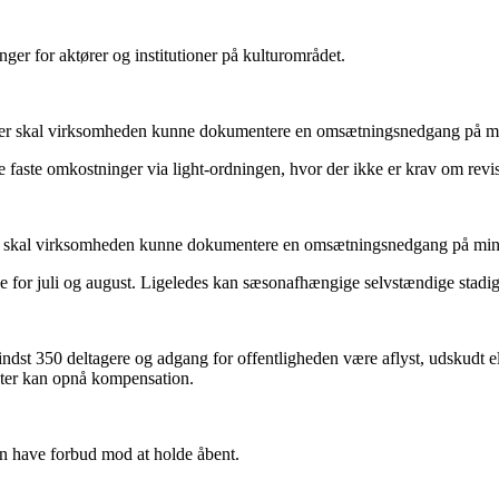
ger for aktører og institutioner på kulturområdet.
nger skal virksomheden kunne dokumentere en omsætningsnedgang på mi
faste omkostninger via light-ordningen, hvor der ikke er krav om revi
v. skal virksomheden kunne dokumentere en omsætningsnedgang på mind
ige for juli og august. Ligeledes kan sæsonafhængige selvstændige stad
dst 350 deltagere og adgang for offentligheden være aflyst, udskudt el
enter kan opnå kompensation.
n have forbud mod at holde åbent.