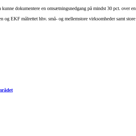
den kunne dokumentere en omsætningsnedgang på mindst 30 pct. over e
nden og EKF målrettet hhv. små- og mellemstore virksomheder samt stor
mrådet