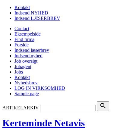
Kontakt
Indsend NYHED
Indsend LÆSERBREV
Contact
Eksempelside
Find firma
Forside
Indsend læserbrev
Indsend nyhed
Job oversigt
Jobagent
Jobs
Kontakt
Nyhedsbrev
LOG IN VIRKSOMHED
Sample page
search
ARTIKELARKIV
Kerteminde Netavis