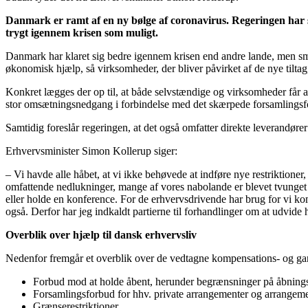
Danmark er ramt af en ny bølge af coronavirus. Regeringen har s
trygt igennem krisen som muligt.
Danmark har klaret sig bedre igennem krisen end andre lande, men smit
økonomisk hjælp, så virksomheder, der bliver påvirket af de nye tilta
Konkret lægges der op til, at både selvstændige og virksomheder får a
stor omsætningsnedgang i forbindelse med det skærpede forsamlingsfo
Samtidig foreslår regeringen, at det også omfatter direkte leverandøre
Erhvervsminister Simon Kollerup siger:
– Vi havde alle håbet, at vi ikke behøvede at indføre nye restriktioner
omfattende nedlukninger, mange af vores nabolande er blevet tvunget til
eller holde en konference. For de erhvervsdrivende har brug for vi kom
også. Derfor har jeg indkaldt partierne til forhandlinger om at udvide 
Overblik over hjælp til dansk erhvervsliv
Nedenfor fremgår et overblik over de vedtagne kompensations- og garant
Forbud mod at holde åbent, herunder begrænsninger på åbning
Forsamlingsforbud for hhv. private arrangementer og arrangem
Grænserestriktioner