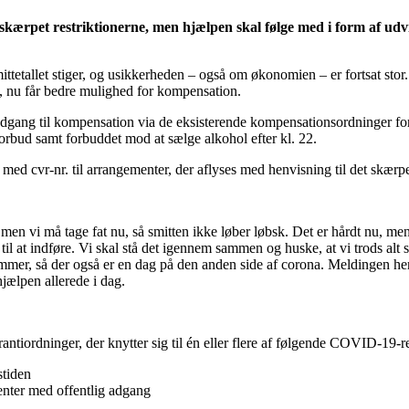
kærpet restriktionerne, men hjælpen skal følge med i form af udv
tetallet stiger, og usikkerheden – også om økonomien – er fortsat stor.
g, nu får bedre mulighed for kompensation.
dgang til kompensation via de eksisterende kompensationsordninger for 
rbud samt forbuddet mod at sælge alkohol efter kl. 22.
r med cvr-nr. til arrangementer, der aflyses med henvisning til det skær
, men vi må tage fat nu, så smitten ikke løber løbsk. Det er hårdt nu, me
 at indføre. Vi skal stå det igennem sammen og huske, at vi trods alt st
mer, så der også er en dag på den anden side af corona. Meldingen herfr
hjælpen allerede i dag.
iordninger, der knytter sig til én eller flere af følgende COVID-19-rel
stiden
enter med offentlig adgang