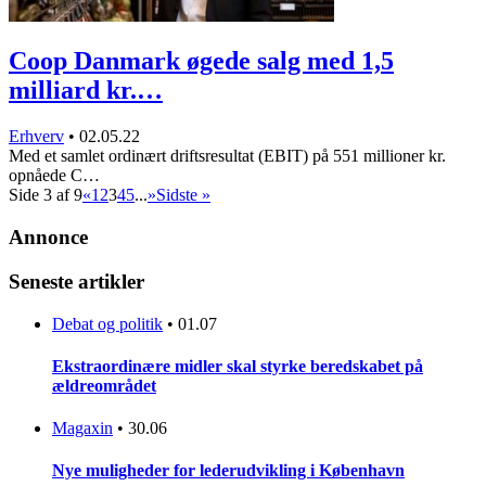
Coop Danmark øgede salg med 1,5
milliard kr.…
Erhverv
•
02.05.22
Med et samlet ordinært driftsresultat (EBIT) på 551 millioner kr.
opnåede C…
Side 3 af 9
«
1
2
3
4
5
...
»
Sidste »
Annonce
Seneste artikler
Debat og politik
•
01.07
Ekstraordinære midler skal styrke beredskabet på
ældreområdet
Magaxin
•
30.06
Nye muligheder for lederudvikling i København