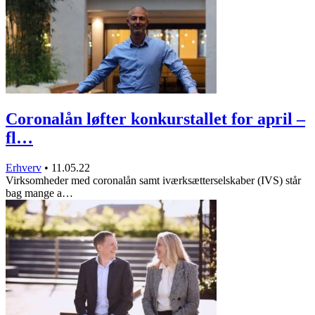
Coronalån løfter konkurstallet for april –
fl…
Erhverv
•
11.05.22
Virksomheder med coronalån samt iværksætterselskaber (IVS) står
bag mange a…