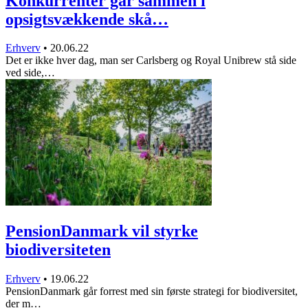
Konkurrenter går sammen i
opsigtsvækkende skå…
Erhverv
•
20.06.22
Det er ikke hver dag, man ser Carlsberg og Royal Unibrew stå side
ved side,…
PensionDanmark vil styrke
biodiversiteten
Erhverv
•
19.06.22
PensionDanmark går forrest med sin første strategi for biodiversitet,
der m…