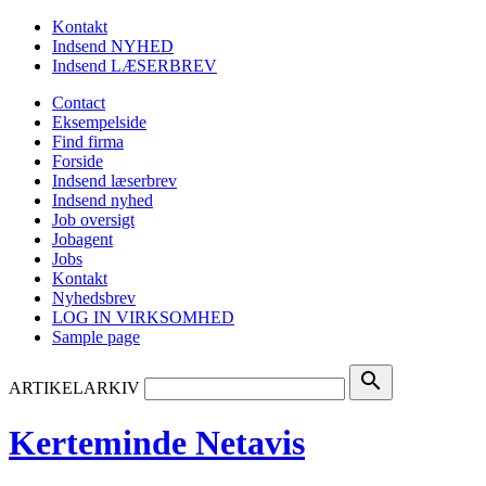
Kontakt
Indsend NYHED
Indsend LÆSERBREV
Contact
Eksempelside
Find firma
Forside
Indsend læserbrev
Indsend nyhed
Job oversigt
Jobagent
Jobs
Kontakt
Nyhedsbrev
LOG IN VIRKSOMHED
Sample page
search
ARTIKELARKIV
Kerteminde Netavis